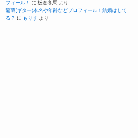
フィール！
に
板倉冬馬
より
男性というよりも仕事の先輩や師事として見てい
龍蔵(ギター)本名や年齢などプロフィール！結婚はして
る人の方が多いと推測することができ、
る？
に
もりす
より
恋愛感情を抱くような男性はいないのかもしれま
せん！
YouTubeを見ると、過去にRYUZOさんとコラボも
していましが、
RYUZOさんは既婚者で、
恋愛関係にはならない方でした。