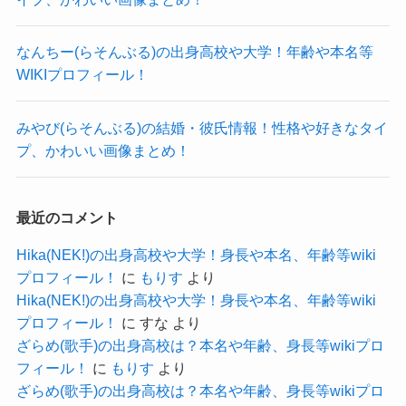
わけではないようでした！
なんちー(らそんぶる)の出身高校や大学！年齢や本名等
アーティストだから男性との関わ
WIKIプロフィール！
りはありそうだよね！
クー
猪井亜美さんのSNSを見ると、
みやび(らそんぶる)の結婚・彼氏情報！性格や好きなタイ
プ、かわいい画像まとめ！
アーティスト関係の男性とは多く関わりがあるよ
うでした。
父親がギタリストということもあり、
最近のコメント
音楽関係の顔は広いと考えることができます。
Hika(NEK!)の出身高校や大学！身長や本名、年齢等wiki
しかし、そんなギタリストやアーティストの中で
プロフィール！
に
もりす
より
もまだ恋愛に至るような人はいないようです。
Hika(NEK!)の出身高校や大学！身長や本名、年齢等wiki
プロフィール！
に
すな
より
猪井亜美さんのSNSで見ていると、
ざらめ(歌手)の出身高校は？本名や年齢、身長等wikiプロ
猪井亜美さんよりも年上の方が多いように見受け
フィール！
に
もりす
より
られます。
ざらめ(歌手)の出身高校は？本名や年齢、身長等wikiプロ