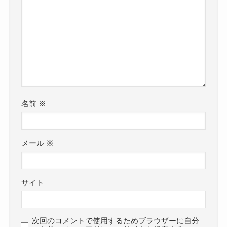
せんでした。
参考：
https://x.com/amiinoi?s=20
https://www.instagram.com/ami_noi23?
utm_source=ig_web_button_share_sheet&igsh=ZD
NlZDc0MzIxNw==
Moon
名前
※
まだ30代になったばかりだし、結
婚は意識してないのかも！
クー
メール
※
猪井亜美さんは4歳の頃からギターを弾いており、
大学在学中にデビューをしています。
サイト
幼い頃からギター一筋で生きていたと推測するこ
とができます。
となると、
まだ30歳の猪井亜美さんにとって結婚
次回のコメントで使用するためブラウザーに自分