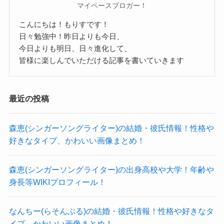
マイペースブロガー！
猪井亜美の彼氏は？
こんにちは！もりすです！
日々勉強中！昨日よりも今日、
今日よりも明日、日々進化して、
では、そんな猪井亜美さんに彼氏はいるのか気に
皆様に楽しんでいただける記事を書いていきます
なり調べてみました！
調べてみたところ、猪井亜美さんに彼氏がいると
最近の投稿
いう情報はありませんでした。
結婚情報と同じようにSNSなどで付き合っている
森恵(シンガーソングライター)の結婚・彼氏情報！性格や
人がいるなどの情報はありませんでした。
好きなタイプ、かわいい画像まとめ！
参考：
https://x.com/amiinoi?s=20
https://www.instagram.com/ami_noi23?
森恵(シンガーソングライター)の出身高校や大学！年齢や
utm_source=ig_web_button_share_sheet&igsh=ZD
身長等WIKIプロフィール！
NlZDc0MzIxNw==
なんちー(らそんぶる)の結婚・彼氏情報！性格や好きなタ
ただ、SNSなどをみていると男性と関わりがない
イプ、かわいい画像まとめ！