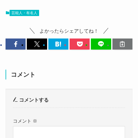
では、まず猪井亜美の結婚・彼氏情報を見ていき
芸能人・有名人
ましょう！
結婚しているか？彼氏がいるのか？
よかったらシェアしてね！
など、恋愛事情は気になるところなので、詳しく
見ていきましょう！
猪井亜美は結婚してる？
コメント
まず、気になる猪井亜美さんの結婚情報ですが、
コメントする
猪井亜美さんの結婚情報は出ていませんでした！
猪井亜美さんのSNSやネットニュースなどを探し
コメント
※
てみても、
猪井亜美さんが結婚しているという情報はありま