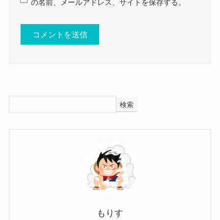
の名前、メールアドレス、サイトを保存する。
は考えに至らない選択肢かもしれません。
ギタリストとしてもっと上に行き
たいと思っている可能性が高そ
クー
う！
実際に猪井亜美さんのSNSを見ても、
男性と写っている画像は仕事関係のものが多く、
検索
プライベートであまり男性と会っているというも
のはありませんでした。
画像を見ても、左手薬指に結婚指輪をしているも
のもないので、
猪井亜美さんはまだ結婚していないと推測するこ
とができます！
もりす