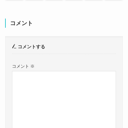
高瀬隼子のtwitterでの画像が可愛い！
右側が高瀬隼子さん。
コメント
ほんとに知的な美人さんですよね！
コメントする
この方髪が凄く綺麗なんですよね・・・
誠実そうで優しそう
コメント
※
さらに美人で笑顔がかわいい
まさにパーフェクト文学女子ですね！！
高瀬隼子の本名や身長体重等プロフまと
め！