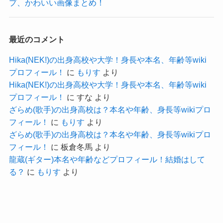
プ、かわいい画像まとめ！
172cm
高瀬さんはそれよりも少し低いくらいでした。
最近のコメント
7cmくらいのヒールを穿いていたと考えても
Hika(NEK!)の出身高校や大学！身長や本名、年齢等wiki
身長にして164cmくらいはあるのではないでしょ
プロフィール！
に
もりす
より
うか？
Hika(NEK!)の出身高校や大学！身長や本名、年齢等wiki
あくまで推定になりますが・・・
プロフィール！
に
すな
より
ざらめ(歌手)の出身高校は？本名や年齢、身長等wikiプロ
体重ですが
フィール！
に
もりす
より
こちらも非公開なのであくまで推定です。
ざらめ(歌手)の出身高校は？本名や年齢、身長等wikiプロ
高瀬隼子さんの身長が
フィール！
に
板倉冬馬
より
164cmの場合
龍蔵(ギター)本名や年齢などプロフィール！結婚はして
る？
に
もりす
より
高瀬隼子さんの体型を見てみるとかなり細身で
す。
そこから考えると
体重にして50kgくらいなのではないか
と予想しま