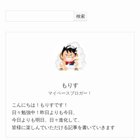
というお名前での活動だそうです。
高瀬というのは本名なのかもしれませんし
検索
そうではないのかもしれません。
もしかして高瀬というのは親戚の名前とか・・・
その可能性もありますね。
母方の旧姓をペンネームに使ったりする人もいる
ようですし・・・
もりす
マイペースブロガー！
高瀬隼子の身長、体重は？
こんにちは！もりすです！
日々勉強中！昨日よりも今日、
今日よりも明日、日々進化して、
高瀬隼子さんの身長と体重についてですが
皆様に楽しんでいただける記事を書いていきます
こちらも公表されていません。