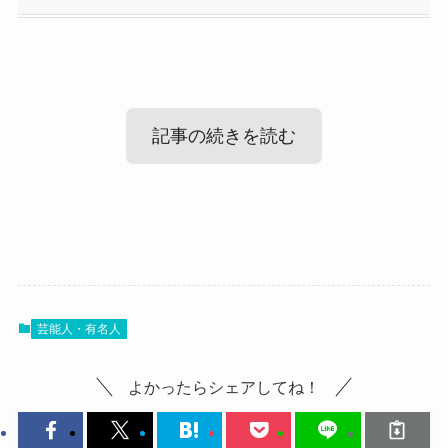
記事の続きを読む
高瀬隼子の美人で可愛い画像集！
高瀬隼子さんの美人でかつかわいいという画像を
芸能人・有名人
集めてみました！
よかったらシェアしてね！