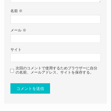
ここからは高瀬隼子さんの本名や身長、体重等の
名前
※
プロフをまとめていきます。
メール
※
高瀬隼子の本名は？
サイト
高瀬隼子さんの本名は
次回のコメントで使用するためブラウザーに自分
の名前、メールアドレス、サイトを保存する。
非公開になっています。
高瀬隼子という名前が本名なんじゃないの？
と最初思っていましたが
高瀬隼子さんにはもう一つペンネームがあり
高瀬遊