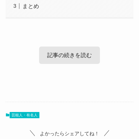
まとめ
記事の続きを読む
中馬美貝の身長や年齢等wikiプロフィー
ル！
芸能人・有名人
では、中馬美貝さんのプロフィールを見ていきま
しょう！
よかったらシェアしてね！