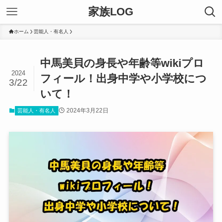
家族LOG
ホーム
芸能人・有名人
中馬美貝の身長や年齢等wikiプロ
2024
フィール！出身中学や小学校につ
3/22
いて！
2024年3月22日
芸能人・有名人