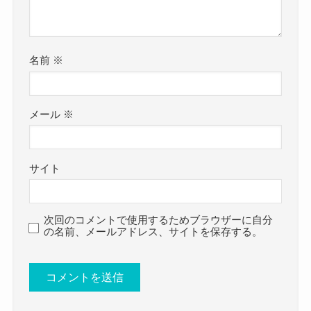
参考：
https://x.com/Michelle_Chuma?s=20
https://www.instagram.com/michellexmum?
utm_source=ig_web_button_share_sheet&igsh=ZD
名前
※
NlZDc0MzIxNw==
YOSHIKI.NET
メール
※
中馬美貝さんはまだ現役小学生です！(2024年3月
現在)
若い年齢ながら、Stellachordのメンバーに選ばれ
サイト
たのでした！
そんな中馬美貝さんがどんな人なのか、プロフィ
次回のコメントで使用するためブラウザーに自分
ールを詳しくみていきましょう！
の名前、メールアドレス、サイトを保存する。
中馬美貝の身長・体重は？