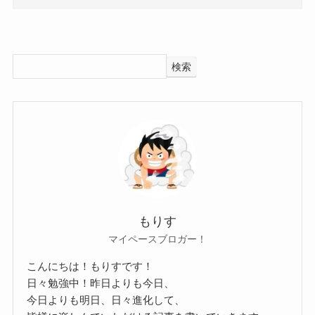
中馬美貝さんの身長・体重は公表されていません
でした。
検索
なので、画像から予想していきましょう。
まずは身長から！
中馬美貝さんですが、小学5年生の時に158cmあっ
たと噂がありました。
こちらの投稿で石川翔鈴さんと並んでいますが、
中馬美貝さんの方が少し大きいので、それくらい
身長があると推測できますね！
もりす
現在小学6年生になった中馬美貝さんはさらに身長
マイペースブロガー！
が伸びていると推測できます。
こんにちは！もりすです！
こちらの画像を見ても、身長は160cm近くあると
日々勉強中！昨日よりも今日、
推測できるほど大きく見えます。
今日よりも明日、日々進化して、