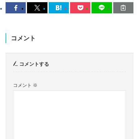
名前：中馬美貝 (ちゅうま ミシェル)
生年月日：2011年4月27日
年齢：12歳
コメント
身長：？
コメントする
体重：？
血液型：？
コメント
※
職業：小学生
出身地：東京都
です。