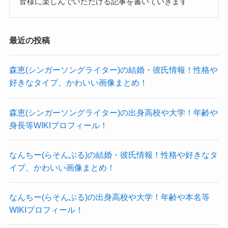
皆様に楽しんでいただける記事を書いていきます
なので、
中馬美貝さんの身長は160cm前後と推測
します！
最近の投稿
小6でこの身長はすごいね！
クー
森恵(シンガーソングライター)の結婚・彼氏情報！性格や
お姉さんよりも大きいみたいですよね！
好きなタイプ、かわいい画像まとめ！
中馬美貝 姉
についてはこちらでどうぞ！
次に体重です。
森恵(シンガーソングライター)の出身高校や大学！年齢や
先程の画像を見ても、トレーニングしていてスタ
身長等WIKIプロフィール！
イル抜群です。
なんちー(らそんぶる)の結婚・彼氏情報！性格や好きなタ
まるでアスリートのようなスタイルですね。
イプ、かわいい画像まとめ！
かなり体重は絞っていると考えられるので、
体重は大体美容体重くらいだと推測できます。
なんちー(らそんぶる)の出身高校や大学！年齢や本名等
中馬美貝さんの身長が160cmだとすると、美容体
WIKIプロフィール！
重は51.2kg。