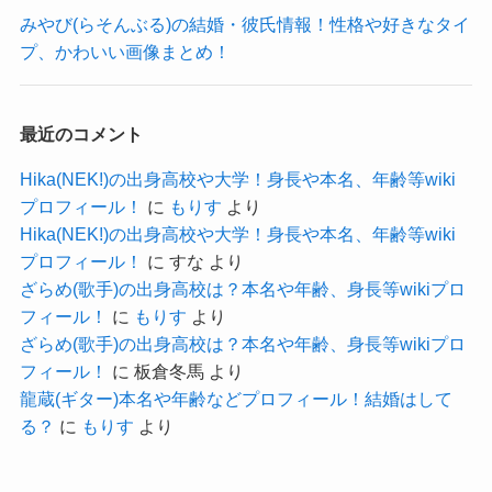
中馬美貝さんがまだ小学生ということを加味する
みやび(らそんぶる)の結婚・彼氏情報！性格や好きなタイ
プ、かわいい画像まとめ！
と、
体重は推定50kg前後だと思われます！
最近のコメント
Hika(NEK!)の出身高校や大学！身長や本名、年齢等wiki
中馬美貝の年齢や生年月日
プロフィール！
に
もりす
より
Hika(NEK!)の出身高校や大学！身長や本名、年齢等wiki
プロフィール！
に
すな
より
中馬美貝さんは2011年4月27日生まれの12歳で
ざらめ(歌手)の出身高校は？本名や年齢、身長等wikiプロ
す！
フィール！
に
もりす
より
インスタグラムで誕生日を迎えたことを報告して
ざらめ(歌手)の出身高校は？本名や年齢、身長等wikiプロ
いました。
フィール！
に
板倉冬馬
より
龍蔵(ギター)本名や年齢などプロフィール！結婚はして
まだ12歳ながらも大人びた雰囲気があってかっこ
る？
に
もりす
より
よさがありますね！
小学4年生の頃からステージで歌うようになり、