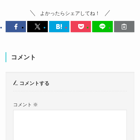
歩んできたのか？
よかったらシェアしてね！
高校・大学について詳しく見ていきましょう。
キムソヒ トロット 結婚 彼氏
に関してはこちらでご紹介しています！
コメント
キムソヒ(トロット)の出身高校
コメントする
まずはキム・ソヒの出身高校ですが、
調べてみたところ、キム・ソヒの出身高校は三聖
コメント
※
女子高校でした！
参
考:
https://ja.namu.wiki/w/%EA%B9%80%EC%86%