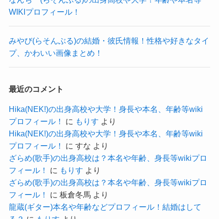
WIKIプロフィール！
可愛くて歌が上手となると、友人
から勧められてきたかもね！
クー
みやび(らそんぶる)の結婚・彼氏情報！性格や好きなタイ
プ、かわいい画像まとめ！
キムソヒ(トロット)の出身大学！
最近のコメント
Hika(NEK!)の出身高校や大学！身長や本名、年齢等wiki
では、キム・ソヒの出身大学はどこなのでしょう
プロフィール！
に
もりす
より
か？
Hika(NEK!)の出身高校や大学！身長や本名、年齢等wiki
プロフィール！
に
すな
より
調べてみたところ、キム・ソヒが大学に進学した
ざらめ(歌手)の出身高校は？本名や年齢、身長等wikiプロ
という情報はありませんでした。
フィール！
に
もりす
より
ざらめ(歌手)の出身高校は？本名や年齢、身長等wikiプロ
フィール！
に
板倉冬馬
より
参考：
https://www.instagram.com/soh_eee
龍蔵(ギター)本名や年齢などプロフィール！結婚はして
https://www.facebook.com/officialkimsohee