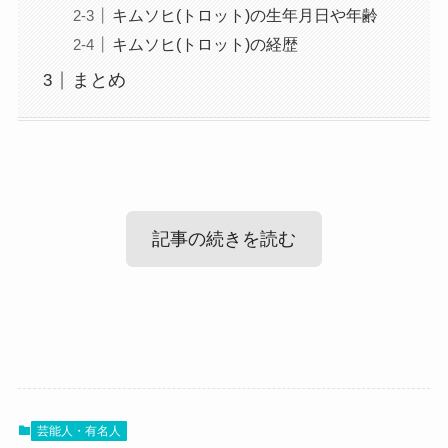
キムソヒ(トロット)の生年月日や年齢
キムソヒ(トロット)の経歴
まとめ
記事の続きを読む
キムソヒ(トロット)の出身高校や大学！
では、キム・ソヒの学歴を見ていきましょう！
芸能人・有名人
韓国人であるキム・ソヒが、韓国でどんな学歴を