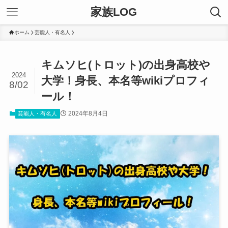
家族LOG
ホーム
芸能人・有名人
キムソヒ(トロット)の出身高校や
2024
大学！身長、本名等wikiプロフィ
8/02
ール！
2024年8月4日
芸能人・有名人