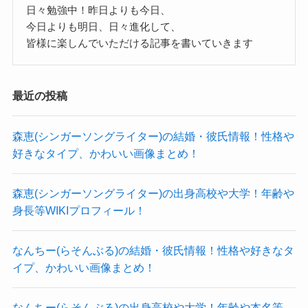
日々勉強中！昨日よりも今日、
今日よりも明日、日々進化して、
皆様に楽しんでいただける記事を書いていきます
最近の投稿
森恵(シンガーソングライター)の結婚・彼氏情報！性格や
好きなタイプ、かわいい画像まとめ！
当時から歌声はパワフルですごいものがあります
森恵(シンガーソングライター)の出身高校や大学！年齢や
ね！
身長等WIKIプロフィール！
高校卒業後に歌手を目指してソウルに引っ越して
なんちー(らそんぶる)の結婚・彼氏情報！性格や好きなタ
いるので、
イプ、かわいい画像まとめ！
当時から周りに歌声を褒められいた可能性が高そ
うです！
なんちー(らそんぶる)の出身高校や大学！年齢や本名等