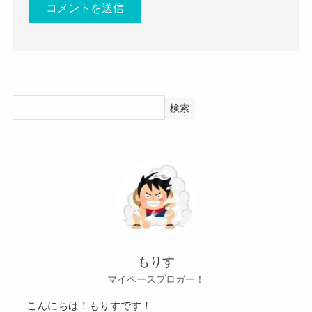
釜山広域市にある私立の女子校出身です。
キム・ソヒは中学時代から女子校に通っており、
高校でも女子校に通っています。
釜山出身のキム・ソヒは高校時代までは地元で暮
検索
らしていました。
当時からオーディションとかも受
けていたみたいだよ！
クー
そんなキム・ソヒですが、
高校時代にお祭りで友人と共に歌っている動画が
アップされていました。
もりす
マイペースブロガー！
こんにちは！もりすです！