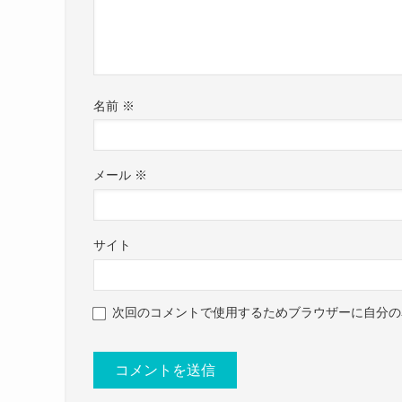
Kotomi 🎙LUMiRiSE(@cotomi.n)
まずは琴海さんの出身高校ですが、
Kotomi 🎙LUMiRiSE(@cotomi.n)
調べてみたところ、琴海さんの出身高校は公表さ
名前
※
SNSなどを見ても
学校名を公表したことはありませんでした。
名前：琴海 (ことみ)
ただ、SNSの中で
メール
※
本名：西山琴海 (にしやま ことみ)
高校時代には軽音楽部にいたことを明らかにして
生年月日：1994年9月15日
高校時代はガールズバンド組んでライヴして
サイト
年齢：31歳
r.com/zBLEhPrCdh
— 琴海🎙LUMiRiSE (@LUMiRiSE_kotomi)
J
身長：？
次回のコメントで使用するためブラウザーに自分の
体重：？
さらにのちに進学もしているので、
高校を卒業しているのは間違いありません。
血液型：？