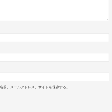
がシェアした投稿
がシェアした投稿
れていませんでした。
いました。
ましたヾ(＠⌒ー⌒＠)ノ♡懐かしい
pic.twitte‐
anuary 2, 2015
名前、メールアドレス、サイトを保存する。