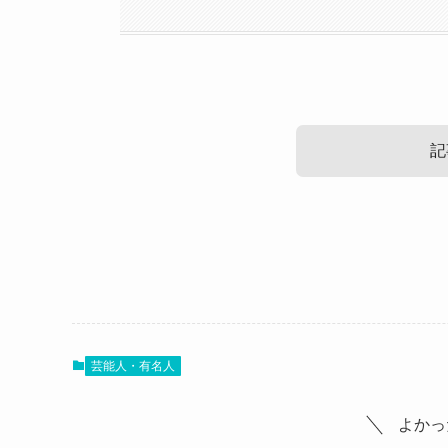
記
琴海(ルミライズ)の出身高校！
琴海(ルミライズ)のwikiプロフィー
では、琴海さんのプロフィールを見ていきましょ
芸能人・有名人
よかっ