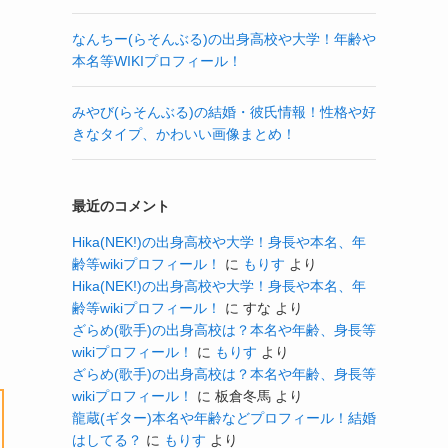
なんちー(らそんぶる)の出身高校や大学！年齢や
本名等WIKIプロフィール！
みやび(らそんぶる)の結婚・彼氏情報！性格や好
きなタイプ、かわいい画像まとめ！
最近のコメント
Hika(NEK!)の出身高校や大学！身長や本名、年
齢等wikiプロフィール！
に
もりす
より
Hika(NEK!)の出身高校や大学！身長や本名、年
齢等wikiプロフィール！
に
すな
より
ざらめ(歌手)の出身高校は？本名や年齢、身長等
wikiプロフィール！
に
もりす
より
ざらめ(歌手)の出身高校は？本名や年齢、身長等
wikiプロフィール！
に
板倉冬馬
より
龍蔵(ギター)本名や年齢などプロフィール！結婚
はしてる？
に
もりす
より