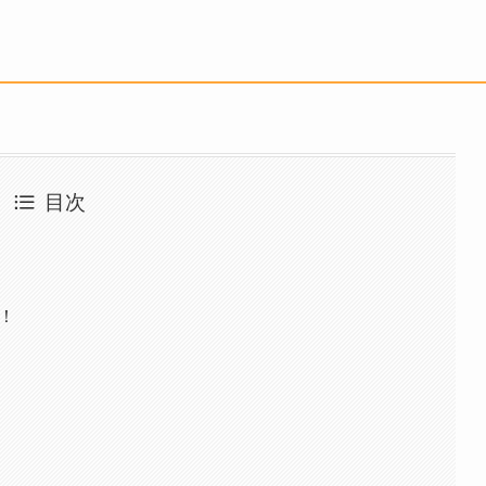
目次
ル！
！