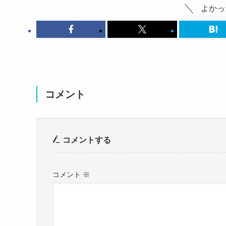
よかっ
高校・大学について詳しくみていきましょう。
上月せれな 結婚 彼氏
についてはこちらの記事でご紹介しています。
上月せれなの出身高校
コメント
コメントする
コメント
※