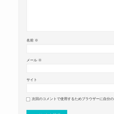
この投稿をInstagramで見る
名前
※
メール
※
サイト
次回のコメントで使用するためブラウザーに自分の
上月せれな(@serena_kozuki)がシ