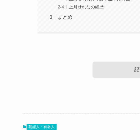
上月せれなの経歴
まとめ
記
上月せれなの出身高校や大学！
では、上月せれなさんの出身高校・大学について
芸能人・有名人
中学生時代から活動しており、
どんな学歴を歩んできたのか気になるところです