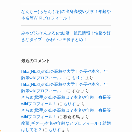
なんちー(らそんぶる)の出身高校や大学！年齢や
本名等WIKIプロフィール！
みやび(らそんぶる)の結婚・彼氏情報！性格や好
きなタイプ、かわいい画像まとめ！
最近のコメント
Hika(NEK!)の出身高校や大学！身長や本名、年
齢等wikiプロフィール！
に
もりす
より
Hika(NEK!)の出身高校や大学！身長や本名、年
齢等wikiプロフィール！
に
すな
より
ざらめ(歌手)の出身高校は？本名や年齢、身長等
wikiプロフィール！
に
もりす
より
ざらめ(歌手)の出身高校は？本名や年齢、身長等
wikiプロフィール！
に
板倉冬馬
より
龍蔵(ギター)本名や年齢などプロフィール！結婚
はしてる？
に
もりす
より