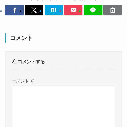
名前：moto
ませんでした。
本名：？
どこの高校に通ってたのかな？
クー
生年月日：3月1日
推測ですが、東京の高校のどこかに通っていたと
コメント
思われます！
年齢：？
調べていくと、motoさんは高校時代に音楽塾ヴォ
身長：？
イスに通っていました。
コメントする
その中でmotoさんは東京校に通っていることが、
体重：？
音楽塾ヴォイスのブログで公表されていました。
コメント
※
参考：
音楽塾ヴォイス
血液型：？
東京校に通っていたということは、
職業：バンドボーカル
東京都内の高校に通っていたことは間違い無いで
すね！
出身地：東京都
ただ、それ以上の詳しい学校名などは不明でし