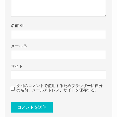
た。
です。
高校3年生の頃にヴォイスに入学しているので、
参考：
https://x.com/chillibeans_mc
それまでは芸能活動をしていないと考えても、
https://www.instagram.com/chillibeansmusic?
名前
※
地元周辺の一般的な高校に通っていたのかな？と
utm_source=ig_web_button_share_sheet&igsh=ZD
予想します！
NlZDc0MzIxNw==
motoさんは高校時代にシンガーソングライターの
motoさんは音楽塾ヴォイスに高校3年生の時に入学
メール
※
YUIさんの影響で、
し、
音楽塾ヴォイスに入学しました。
そこからChilli Beansを結成しています！
サイト
そして、在学中にChilli Beansを結成しています！
2021年にデビューを飾ると、
在校中から才能あふれるシンガーだったのかもし
2024年には武道館ライブも成功させています。
次回のコメントで使用するためブラウザーに自分
れませんね。
そんなmotoさんのプロフィールを詳しく見ていき
の名前、メールアドレス、サイトを保存する。
Chilli Beans moto 結婚 彼氏
ましょう！
についてはこちらでご紹介しています！