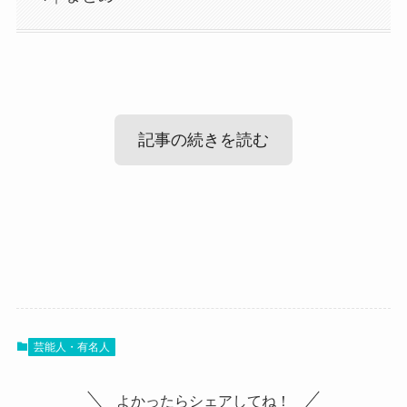
記事の続きを読む
Chilli Beans motoの出身高校！
Chilli Beans motoのwikiプロフィール！
まずはmotoさんの出身高校ですが、
調べてみたところ、motoさんの出身高校は公表さ
では、motoさんのプロフィールを見ていきましょ
れていませんでした。
芸能人・有名人
う！
SNSなどをみても、学校名を明かしたものはあり
よかったらシェアしてね！