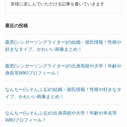
SNSを見ても大学に進学したというような話もな
皆様に楽しんでいただける記事を書いていきます
クー
いので、
続いて体重です。
大学進学は可能性としてかなり低いと思われま
画像を見ても細身なのがわかりますね。
最近の投稿
す！
身長も小さく細身ということは、
かなり体重は軽いでしょう。
森恵(シンガーソングライター)の結婚・彼氏情報！性格や
参考：
https://www.youtube.com/watch?
好きなタイプ、かわいい画像まとめ！
美容体重以下くらいかな？と予想します。
v=eZ4CxFX8EO8
153cmの美容体重は46.8kgなので、
森恵(シンガーソングライター)の出身高校や大学！年齢や
motoさんの体重は44kgくらいと予想します！
大学よりもヴォイスの方を大事に
身長等WIKIプロフィール！
したかったのかもね！
クー
なんちー(らそんぶる)の結婚・彼氏情報！性格や好きなタ
Chilli Beans motoの年齢や生年月日！
実際、結成から2年でデビューを飾っているのを見
イプ、かわいい画像まとめ！
ると、
その短いスパンでデビューに漕ぎ着けるというこ
なんちー(らそんぶる)の出身高校や大学！年齢や本名等
motoさんは3月1日生まれですが、年齢は公表され
WIKIプロフィール！
とは、
ていませんでした。