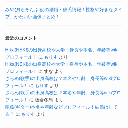
音楽活動１本に絞っていた可能性が高そうです。
誕生日はSNSで公表されていました。
みやび(らそんぶる)の結婚・彼氏情報！性格や好きなタイ
高校3年生で思い立って、
プ、かわいい画像まとめ！
じゃあ、何歳くらいなのかな？
そこからすぐに音楽の道に進むことを選び退路を
クー
立ったというのはすごいですね。
調べていくと、ソースはないものの、
最近のコメント
バンド内で最年少という情報がありました。
Hika(NEK!)の出身高校や大学！身長や本名、年齢等wiki
さらに2025年5月現在で24歳という情報もありまし
プロフィール！
に
もりす
より
た。
Hika(NEK!)の出身高校や大学！身長や本名、年齢等wiki
記事の続きを読む
プロフィール！
に
すな
より
バンドの経歴から逆算していくと、
ざらめ(歌手)の出身高校は？本名や年齢、身長等wikiプロ
2019年結成時が高校3年生だとすると、
フィール！
に
もりす
より
2025年で24歳となります。
ざらめ(歌手)の出身高校は？本名や年齢、身長等wikiプロ
フィール！
に
板倉冬馬
より
逆算しても合ってるね！
龍蔵(ギター)本名や年齢などプロフィール！結婚はして
る？
に
もりす
より
クー
ということは、
やはりmotoさんは2001年生まれの