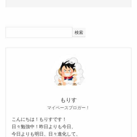
Chilli Beans motoの身長・体重！
Chilli Beans motoの出身大学！
motoさんの身長・体重は公表されていませんでし
た。
検索
なので、画像から予想していきましょう！
では、motoさんの出身大学はどこなのでしょう
まずは身長から。
か？
こちらの画像でかまいたちのお二人と並んでいま
調べてみたところ、motoさんは大学に通っている
した。
のか不明でした。
山内さんの身長が167cmと公表されていますが、
すでに高校3年生の時に音楽塾ヴォイスに入学して
motoさんはかなり小さく見えますね。
いたmotoさん。
もりす
頭半分以上は小さいので、
ヴォイス在学中にChilli Benasを結成していたとい
マイペースブロガー！
motoさんの身長は153cmくらいかな？と推測しま
うことは、
こんにちは！もりすです！
す！
その後、音楽活動をしていくという意志が固まっ
日々勉強中！昨日よりも今日、
ていたということでしょう。
今日よりも明日、日々進化して、
結構身長は小さめなんだね！