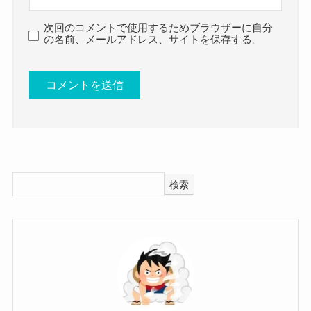
す。
調べていくと、あやきさんには過去には漢字で
北摂の中の高校であることは間違い無いでしょ
そんなあやきさんのプロフィールを詳しくみてい
「絢咲」という名前があったことがありました。
次回のコメントで使用するためブラウザーに自分
デビューしてすぐに注目を集め始
う。
の名前、メールアドレス、サイトを保存する。
きましょう。
漢字名もあるということは、
めたんだね！
クー
あやきさんと花菜さんがイオンで偶然会ったとい
かなり本名である可能性が高いと思われます！
うことは、
そこから毎年のようにEPやシングルをリリース。
さらにレトロマイガール！！で活動を開始する前
その周辺に住んでいるか学校があるということで
2023年9月には「TOKYO CALLING 2023」に出
から、
あやき(レトロマイガール)の身長・体重
しょう。
演。
「あやき」という名前で呼ばれていたようでし
北摂にあるイオンを探してみたら茨木にイオンが
さらに同月にリリースイベントを行うと満員御礼
た。
ありました。
あやきさんの身長・体重は公表されていませんで
の大好評に。
なので、本名の名前は「あやき」でほぼ間違いな
検索
なので、あやきさんは茨木市の高校に通っていた
した。
そして「タワレコメンアワード」で「アーティス
いでしょう！
と思われます！
なので画像などから予想していきましょう！
トオブザイヤー2023」にも輝きます！
ただ、苗字に関する情報は見つけることができま
まずは身長から。
勢いに乗り続けるレトロマイガール！！は、
せんでした。
メンバー全員がこの周辺に住んで
こちらの画像を見ても、あやきさんがバンド内で
2025年6月からはライブツアー「レトロな旅をツア
いるのかもね
クー
一番身長が高いようでした。
ー！！」が開催！
茨木市には11校の高校がありました。