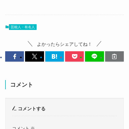
されていませんでした。
では、あやきさんのプロフィールを見ていきまし
SNSなどをみても、出身校までは明らかになって
ょう！
あやきさんは2002年12月29日生まれの22歳です！
あやきさんは小学生時代に給食の時間にかかった
いませんでした。
年齢はレトロマイガール！！の公式サイトで公表
芸能人・有名人
ビートルズを聞いて音楽が好きに。
名前：あやき
されていました。
そしてandymoriさんをきっかけにしてベースを始
じゃあ、どんな学校出身なんだろ
よかったらシェアしてね！
参考：
レトロマイガール！！オフィシャルサイト
めます。
う？
本名：？
クー
レトロマイガール！！は全員が同い年のバンドで
高校時代にはベースをしていたあやきさんは、
生年月日：2002年12月29日
推測ですが、あやきさんは大阪・北摂付近の高校
す。
偶然に花菜さんと出会ったことで、仲良くなりま
出身だと思われます！
2020年1月に結成され、
す。
年齢：22歳
レトロマイガール！！の公式サイトを見てみる
すでにバンドとしての活動歴も5年となります。
そして、
のち
に夏祭りの時に声をかけられたこと
コメント
と、
身長：？
結成当初はコロナ禍の影響もあり思ったような活
でバンド・レトロマイガール！！を結成します！
それぞれ違う高校に通っていたものの、
動はできなかったようですが、
2020年1月に正式にレトロマイガール！！が結成さ
体重：？
コメントする
関わりがありバンドを結成することとなったよう
その期間を乗り越え、現在では注目を集める存在
れてます。
でした。
となっています。
血液型：？
結成当初はコロナ禍の影響もあり、思ったような
それぞれがまだ22歳のバンドなので、
コメント
※