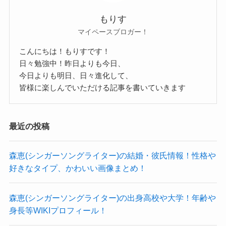
さらに他の投稿ではグッズ紹介をしており、
これからもまだまだ楽しみなバンドです！
参考：
ナレッジステーション
その中であやきさんはXLサイズの服を着ていまし
もりす
記事の続きを読む
なので、この中にあやきさんの出身高校があると
た。
マイペースブロガー！
予想します！
ということは、比較的身長は高めだと思われま
こんにちは！もりすです！
まとめ
あやき レトロマイガール 結婚 彼氏
日々勉強中！昨日よりも今日、
す。
今日よりも明日、日々進化して、
についてはこちらでご紹介しています！
大体165cmくらいではないのかな？と予想しま
皆様に楽しんでいただける記事を書いていきます
今回は
す！
あやき(レトロマイガール)の出身高校や大学！身長
続いて体重です。
最近の投稿
や年齢等wikiプロフィール！
こちらの画像を見ても、かなり細身ですね。
あやき(レトロマイガール)
の出身大学！
と題して、あやきさんの学歴やプロフィールにつ
相当な細身なので、美容体重よりも細いくらいの
森恵(シンガーソングライター)の結婚・彼氏情報！性格や
いてまとめてきました。
体重だと予想します。
好きなタイプ、かわいい画像まとめ！
では、あやきさんの出身大学はどこなのでしょう
あやきさんの出身高校は公表されていませんでし
となると、165cmの美容体重は54.4kgなので、
か？
た。
あやきさんの体重は51〜53kgくらいと予想しま
森恵(シンガーソングライター)の出身高校や大学！年齢や
調べてみたところ、あやきさんの出身大学は公表
しかし、結成当時から大阪・北摂を拠点に活動し
す！
身長等WIKIプロフィール！
されていませんでした。