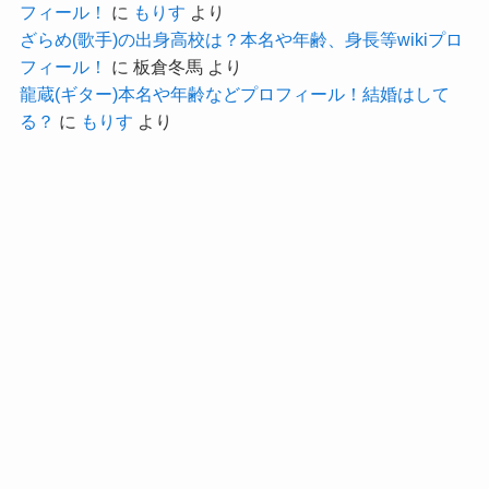
となると、北摂内、もしくは大阪府内の大学に通
フィール！
に
もりす
より
ってたのは間違いないでしょう！
ざらめ(歌手)の出身高校は？本名や年齢、身長等wikiプロ
フィール！
に
板倉冬馬
より
高校時代からバンドを結成し、
大阪大学
龍蔵(ギター)本名や年齢などプロフィール！結婚はして
現在は活動の勢いも増して、楽しみなところで
立命館大学
る？
に
もりす
より
す。
大阪学院大学
これからのあやきさんやレトロマイガール！！の
活躍を楽しみにしていきましょう！
などがありました。
長谷川愛(女優)の出身高校や大学！身長や年齢等wikiプロフィール！
関連記事
ここら辺の大学に通っていたのではないのかな？
美咲(ミーマイナー)の出身高校や大学！身長や本名等WIKIプロフィール！
関連記事
と予想します！
ヤバチュラ―の高校大学など経歴とwikiプロフ！彼女や結婚情報はある？
関連記事
記事の続きを読む