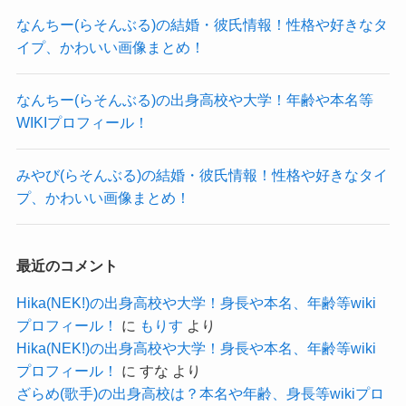
ていました。
ただ、あやきさんは間違いなく大学には通ってい
なんちー(らそんぶる)の結婚・彼氏情報！性格や好きなタ
全員が違う高校に通う中で拠点を北摂に置いたと
イプ、かわいい画像まとめ！
るようでした。
いうことは、
SNSで卒業したことが報告されていました。
全員が通いやすいところということだと思われま
記事の続きを読む
なんちー(らそんぶる)の出身高校や大学！年齢や本名等
す。
WIKIプロフィール！
じゃあ、どこの大学に通ってたの
なので、高校は北摂の中でも茨木市周辺の高校だ
かな？
クー
ったと思われます。
みやび(らそんぶる)の結婚・彼氏情報！性格や好きなタイ
プ、かわいい画像まとめ！
おそらくですが、ほぼ間違いなく大阪・北摂にあ
さらに出身大学も公表されていませんでした。
る大学だと思われます！
SNSの投稿を見ても、間違いなく大学には通って
すでに大学時代にはバンドを結成しており、
おり、
最近のコメント
大学に通いながら活動していました。
2025年3月で卒業していました。
Hika(NEK!)の出身高校や大学！身長や本名、年齢等wiki
となると、活動を続けるためには、
ただ、学校名は明かされていませんでした。
プロフィール！
に
もりす
より
北摂の大学に通っていた可能性が高いでしょう。
あやきさんは大学在学中もレトロマイガール！！
Hika(NEK!)の出身高校や大学！身長や本名、年齢等wiki
プロフィール！
に
すな
より
北摂には数多くの大学があり、
のメンバーとして活動していました。
ざらめ(歌手)の出身高校は？本名や年齢、身長等wikiプロ