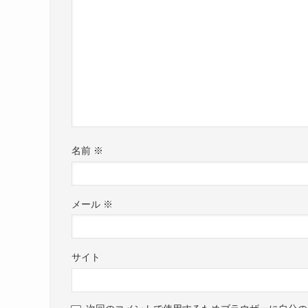
やはり
2022年の現状では付き合っていない
というのが結論なのではないかなと思います。
ただ・・・
バカイト氏の動画に初めて出演した時からアナさ
名前
※
メール
※
この投稿をInstagramで見る
サイト
バカイト氏は他にも外国の女性と仲がいいですし