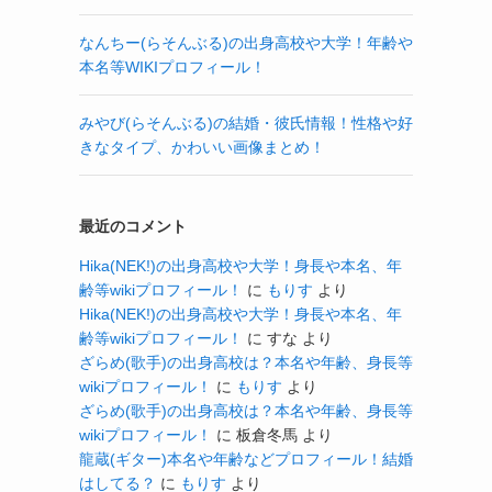
なんちー(らそんぶる)の出身高校や大学！年齢や
本名等WIKIプロフィール！
みやび(らそんぶる)の結婚・彼氏情報！性格や好
きなタイプ、かわいい画像まとめ！
最近のコメント
Hika(NEK!)の出身高校や大学！身長や本名、年
齢等wikiプロフィール！
に
もりす
より
Hika(NEK!)の出身高校や大学！身長や本名、年
齢等wikiプロフィール！
に
すな
より
ざらめ(歌手)の出身高校は？本名や年齢、身長等
wikiプロフィール！
に
もりす
より
ざらめ(歌手)の出身高校は？本名や年齢、身長等
wikiプロフィール！
に
板倉冬馬
より
龍蔵(ギター)本名や年齢などプロフィール！結婚
はしてる？
に
もりす
より