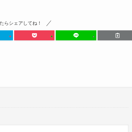
演しているアナという女性。
き合っていないと言えるでしょう。
たらシェアしてね！
・・・
そんなにロシア人に見える？笑
pic.twitter.com/3ZPnucuI8i
20