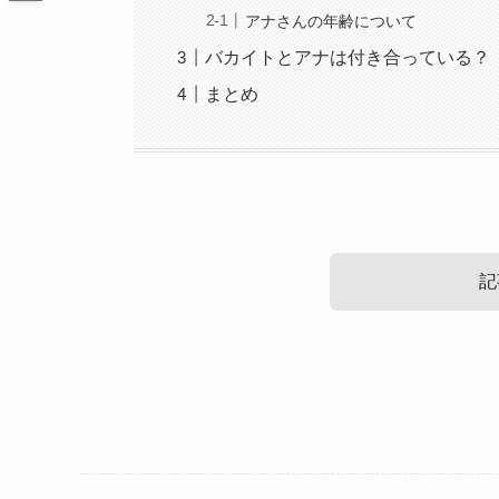
アナさんの年齢について
バカイトとアナは付き合っている？
まとめ
記
バカイトのアナがかわいい！接写
バカイトとアナは付き合っている
バカイトのアナ
とそう表現していいのかわかりませんが