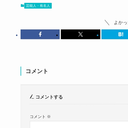
最後にバカイトとアナは付き合っているのか？
芸能人・有名人
バカイトというyoutubeのチャンネルによく出
についてです。
ドイツ人の方だそうですね。
これは仲が良いだけで2022年の1月次点では付
よかっ
この女性がとになく可愛いんです。
理由は先ほどの自己紹介動画
カメラを顔に寄せて撮影したりしているのに
もう一度載せておきますが
その美が全く曇らない。
https://youtu.be/hVMmw6x8nDw?t=254
透明感がすごいですね。
において結婚するならドイツ人と日本人どっち？
最初目の色が青いこともあり
という質問に答えています。
肌の透明感から
バカイト氏と付き合っているなら
コメント
ロシア系の人なのかな？
別にアナさんが芸能人というわけではないし
と勝手に己の稚拙な想像で思っていたのですが
バカイトさんのことを話すのではないでしょうか
しかし、この質問に対して
よくロシア語でメッセージくるんだけど、
アナさんは
コメントする
何人とかではなく性格
— Anna アナ (@annagram_103)
April 4, 20
と答えています。
コメント
※
私と同じ事思った人いるみたいですね・・・
そこに再びバカイト氏の話が出てこないので
でもドイツの方だそう・・・